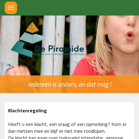
Toggle
navigation
Iedereen is anders, en dat mag !
Klachtenregeling
Heeft u een klacht, een vraag of een opmerking? Kom er
dan meteen mee en blijf er niet mee rondlopen.
De klacht kan gaan over (seksuele) intimidatie, agressie,