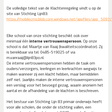
De volledige tekst van de Klachtenregeling vindt u op de
site van Stichting Lijn83:
https://mobilecms.blob.core.windows.net/appfiles/app_5097/F
Elke school van onze stichting beschikt ook over
minimaal één
interne vertrouwenspersoon
. Op onze
school is dat Maartje van Raaij (kwaliteitscoördinator). Zij
is bereikbaar via tel. 0485-519025 of via
m.vanraaij@lijn83po.nl.
De interne vertrouwenspersonen hebben de taak om
ouders/verzorgers, leerlingen en leerkrachten wegwijs te
maken wanneer zij een klacht hebben, maar bemiddelen
zelf niet. Jaarlijks maken de interne vertrouwenspersonen
een verslag voor het bevoegd gezag, waarin anoniem het
aantal en de afhandeling van de klachten is beschreven.
Het bestuur van Stichting Lijn 83 primair onderwijs heeft
voor alle scholen, die onder de stichting vallen, een