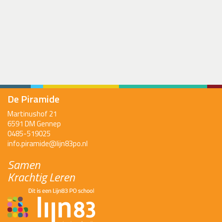
De Piramide
Martinushof 21
6591 DM Gennep
0485-519025
info.piramide@lijn83po.nl
Samen
Krachtig Leren